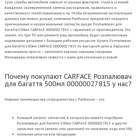
Срок службы автомобиля зависит от разных факторов: стиля и условий
вождения, своевременной замены расходников, правильного и
качественного техобслуживания и пр. Чтобы безремонтная эксплуатация
длилась как можно дольше, компания Parthouse предлагает недорого
оригинальные и неоригинальные запчасти, вроде Розпалювач для
багаття 500мл CARFACE 00000027815 с гарантией от производителя. Это
значит, что при ТО или ремонте ваш автомобиль будет укомплектован
надежными деталями с большим рабочим ресурсом. Купить Розпалювач
для багаття 500мл CARFACE 00000027815 по выгодной цене в Харькове
максимально просто – заполните корзину нужными товарами.
Менеджеры оперативно свяжутся с вами для уточнения условий.
Почему покупают CARFACE Розпалювач
для багаття 500мл 00000027815 у нас?
Главные преимущества сотрудничества с Parthouse – это:
большой каталог запчастей, в котором вы можете подобрать
Розпалювач для багаття 500мл CARFACE 00000027815 и другие
запасные части (аналог или оригинал) по названию, коду или VIN;
лояльная цена на всю продукцию;