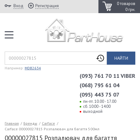
0 товаров
Вход
Регистрация
0 грн.
НАЙТИ
Например:
MDB2634
(093) 761 70 11 VIBER
(068) 795 61 04
(095) 443 75 07
пн-пт. 10.00 - 17.00
сб. 10:00 - 14:00
выходной
Главная
/
Бренды
/
Carface
/
Carface 00000027815 Розпалювач для багаття 500мл
00000027815 Розпалювач для багаття