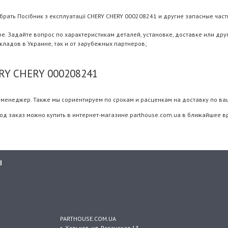
рать Посібник з експлуатації CHERY CHERY 000208241 и другие запасные части
 Задайте вопрос по характеристикам деталей, установке, доставке или дру
складов в Украине, так и от зарубежных партнеров;
ERY CHERY 000208241
менеджер. Также мы сориентируем по срокам и расценкам на доставку по ва
под заказ можно купить в интернет-магазине parthouse.com.ua в ближайшее в
Ы
PARTHOUSE.COM.UA
г. Харьков
, ул.
Роганская 13