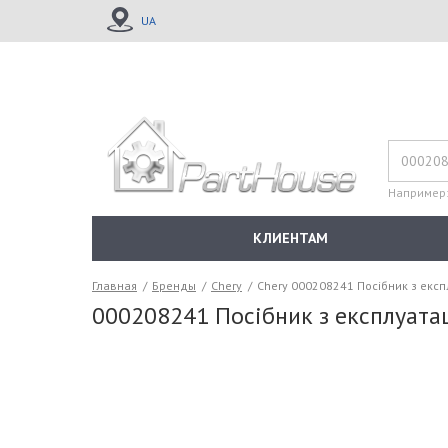
UA
Например
КЛИЕНТАМ
Главная
/
Бренды
/
Chery
/
Chery 000208241 Посібник з експ
000208241 Посібник з експлуата