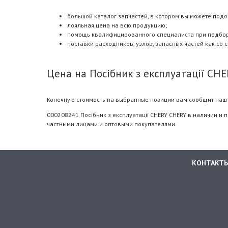
большой каталог запчастей, в котором вы можете подоб
лояльная цена на всю продукцию;
помощь квалифицированного специалиста при подборе.
поставки расходников, узлов, запасных частей как со 
Цена на Посібник з експлуатації CH
Конечную стоимость на выбранные позиции вам сообщит наш 
000208241 Посібник з експлуатації CHERY CHERY в наличии и 
частными лицами и оптовыми покупателями.
КОНТАКТ