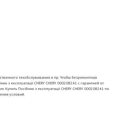
ственного техобслуживания и пр. Чтобы безремонтная
ик з експлуатації CHERY CHERY 000208241 с гарантией от
. Купить Посібник з експлуатації CHERY CHERY 000208241 по
ения условий.