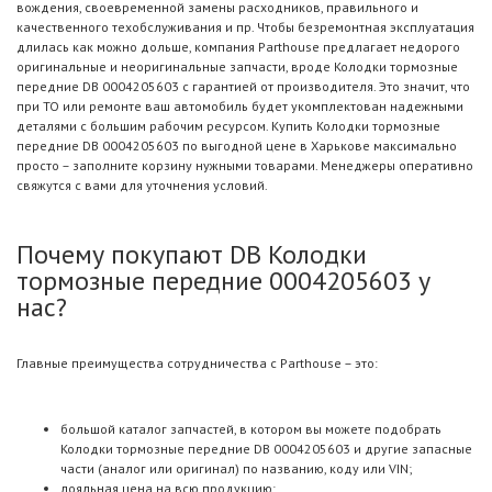
вождения, своевременной замены расходников, правильного и
качественного техобслуживания и пр. Чтобы безремонтная эксплуатация
длилась как можно дольше, компания Parthouse предлагает недорого
оригинальные и неоригинальные запчасти, вроде Колодки тормозные
передние DB 0004205603 с гарантией от производителя. Это значит, что
при ТО или ремонте ваш автомобиль будет укомплектован надежными
деталями с большим рабочим ресурсом. Купить Колодки тормозные
передние DB 0004205603 по выгодной цене в Харькове максимально
просто – заполните корзину нужными товарами. Менеджеры оперативно
свяжутся с вами для уточнения условий.
Почему покупают DB Колодки
тормозные передние 0004205603 у
нас?
Главные преимущества сотрудничества с Parthouse – это:
большой каталог запчастей, в котором вы можете подобрать
Колодки тормозные передние DB 0004205603 и другие запасные
части (аналог или оригинал) по названию, коду или VIN;
лояльная цена на всю продукцию;