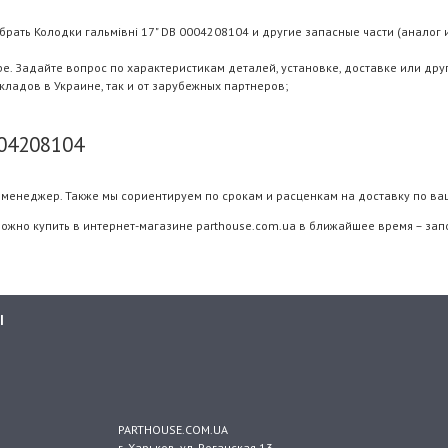
рать Колодки гальмівні 17" DB 0004208104 и другие запасные части (аналог и
 Задайте вопрос по характеристикам деталей, установке, доставке или дру
складов в Украине, так и от зарубежных партнеров;
004208104
менеджер. Также мы сориентируем по срокам и расценкам на доставку по ва
можно купить в интернет-магазине parthouse.com.ua в ближайшее время – зап
Ы
PARTHOUSE.COM.UA
г. Харьков
, ул.
Роганская 13