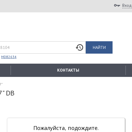
Вход
НАЙТИ
:
MDB2634
КОНТАКТЫ
7"
7" DB
Пожалуйста, подождите.