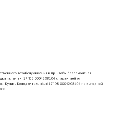
ственного техобслуживания и пр. Чтобы безремонтная
ки гальмівні 17" DB 0004208104 с гарантией от
м. Купить Колодки гальмівні 17" DB 0004208104 по выгодной
вий.