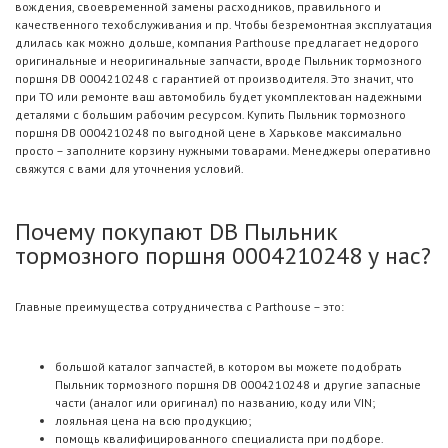
вождения, своевременной замены расходников, правильного и
качественного техобслуживания и пр. Чтобы безремонтная эксплуатация
длилась как можно дольше, компания Parthouse предлагает недорого
оригинальные и неоригинальные запчасти, вроде Пыльник тормозного
поршня DB 0004210248 с гарантией от производителя. Это значит, что
при ТО или ремонте ваш автомобиль будет укомплектован надежными
деталями с большим рабочим ресурсом. Купить Пыльник тормозного
поршня DB 0004210248 по выгодной цене в Харькове максимально
просто – заполните корзину нужными товарами. Менеджеры оперативно
свяжутся с вами для уточнения условий.
Почему покупают DB Пыльник
тормозного поршня 0004210248 у нас?
Главные преимущества сотрудничества с Parthouse – это:
большой каталог запчастей, в котором вы можете подобрать
Пыльник тормозного поршня DB 0004210248 и другие запасные
части (аналог или оригинал) по названию, коду или VIN;
лояльная цена на всю продукцию;
помощь квалифицированного специалиста при подборе.