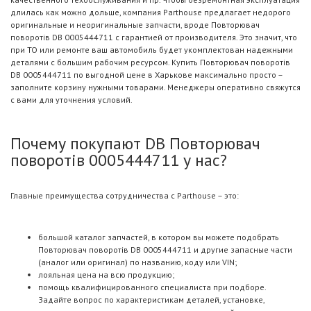
длилась как можно дольше, компания Parthouse предлагает недорого
оригинальные и неоригинальные запчасти, вроде Повторювач
поворотів DB 0005444711 с гарантией от производителя. Это значит, что
при ТО или ремонте ваш автомобиль будет укомплектован надежными
деталями с большим рабочим ресурсом. Купить Повторювач поворотів
DB 0005444711 по выгодной цене в Харькове максимально просто –
заполните корзину нужными товарами. Менеджеры оперативно свяжутся
с вами для уточнения условий.
Почему покупают DB Повторювач
поворотів 0005444711 у нас?
Главные преимущества сотрудничества с Parthouse – это:
большой каталог запчастей, в котором вы можете подобрать
Повторювач поворотів DB 0005444711 и другие запасные части
(аналог или оригинал) по названию, коду или VIN;
лояльная цена на всю продукцию;
помощь квалифицированного специалиста при подборе.
Задайте вопрос по характеристикам деталей, установке,