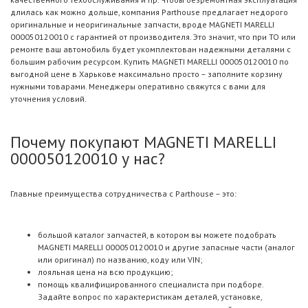
длилась как можно дольше, компания Parthouse предлагает недорого
оригинальные и неоригинальные запчасти, вроде MAGNETI MARELLI
000050120010 с гарантией от производителя. Это значит, что при ТО или
ремонте ваш автомобиль будет укомплектован надежными деталями с
большим рабочим ресурсом. Купить MAGNETI MARELLI 000050120010 по
выгодной цене в Харькове максимально просто – заполните корзину
нужными товарами. Менеджеры оперативно свяжутся с вами для
уточнения условий.
Почему покупают MAGNETI MARELLI
000050120010 у нас?
Главные преимущества сотрудничества с Parthouse – это:
большой каталог запчастей, в котором вы можете подобрать
MAGNETI MARELLI 000050120010 и другие запасные части (аналог
или оригинал) по названию, коду или VIN;
лояльная цена на всю продукцию;
помощь квалифицированного специалиста при подборе.
Задайте вопрос по характеристикам деталей, установке,