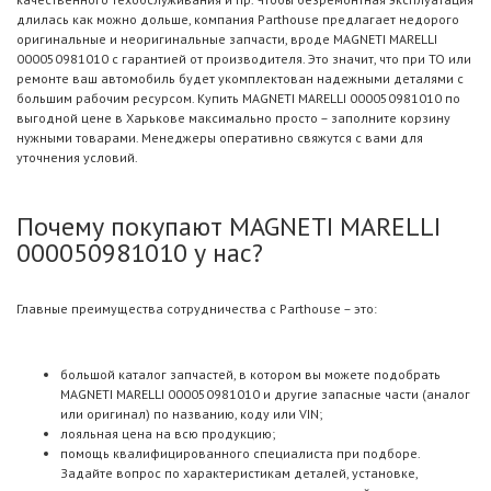
длилась как можно дольше, компания Parthouse предлагает недорого
оригинальные и неоригинальные запчасти, вроде MAGNETI MARELLI
000050981010 с гарантией от производителя. Это значит, что при ТО или
ремонте ваш автомобиль будет укомплектован надежными деталями с
большим рабочим ресурсом. Купить MAGNETI MARELLI 000050981010 по
выгодной цене в Харькове максимально просто – заполните корзину
нужными товарами. Менеджеры оперативно свяжутся с вами для
уточнения условий.
Почему покупают MAGNETI MARELLI
000050981010 у нас?
Главные преимущества сотрудничества с Parthouse – это:
большой каталог запчастей, в котором вы можете подобрать
MAGNETI MARELLI 000050981010 и другие запасные части (аналог
или оригинал) по названию, коду или VIN;
лояльная цена на всю продукцию;
помощь квалифицированного специалиста при подборе.
Задайте вопрос по характеристикам деталей, установке,