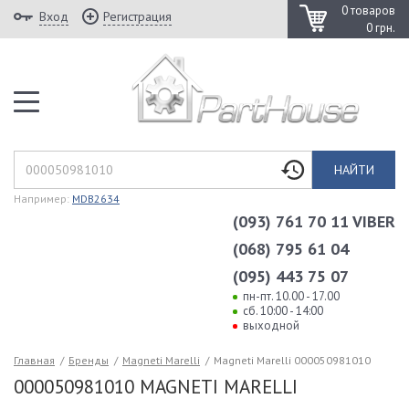
0 товаров
Вход
Регистрация
0 грн.
НАЙТИ
Например:
MDB2634
(093) 761 70 11 VIBER
(068) 795 61 04
(095) 443 75 07
пн-пт. 10.00 - 17.00
сб. 10:00 - 14:00
выходной
Главная
/
Бренды
/
Magneti Marelli
/
Magneti Marelli 000050981010
000050981010 MAGNETI MARELLI