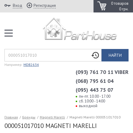
0 товаров
Вход
Регистрация
0 грн.
НАЙТИ
Например:
MDB2634
(093) 761 70 11 VIBER
(068) 795 61 04
(095) 443 75 07
пн-пт. 10.00 - 17.00
сб. 10:00 - 14:00
выходной
Главная
/
Бренды
/
Magneti Marelli
/
Magneti Marelli 000051017010
000051017010 MAGNETI MARELLI