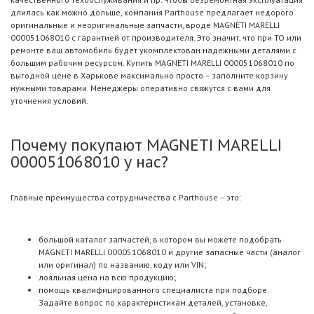
длилась как можно дольше, компания Parthouse предлагает недорого
оригинальные и неоригинальные запчасти, вроде MAGNETI MARELLI
000051068010 с гарантией от производителя. Это значит, что при ТО или
ремонте ваш автомобиль будет укомплектован надежными деталями с
большим рабочим ресурсом. Купить MAGNETI MARELLI 000051068010 по
выгодной цене в Харькове максимально просто – заполните корзину
нужными товарами. Менеджеры оперативно свяжутся с вами для
уточнения условий.
Почему покупают MAGNETI MARELLI
000051068010 у нас?
Главные преимущества сотрудничества с Parthouse – это:
большой каталог запчастей, в котором вы можете подобрать
MAGNETI MARELLI 000051068010 и другие запасные части (аналог
или оригинал) по названию, коду или VIN;
лояльная цена на всю продукцию;
помощь квалифицированного специалиста при подборе.
Задайте вопрос по характеристикам деталей, установке,