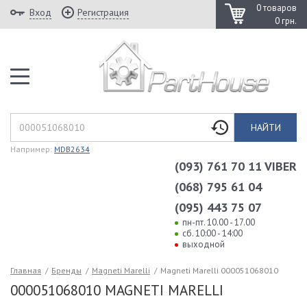
0 товаров
Вход
Регистрация
0 грн.
НАЙТИ
Например:
MDB2634
(093) 761 70 11 VIBER
(068) 795 61 04
(095) 443 75 07
пн-пт. 10.00 - 17.00
сб. 10:00 - 14:00
выходной
Главная
/
Бренды
/
Magneti Marelli
/
Magneti Marelli 000051068010
000051068010 MAGNETI MARELLI