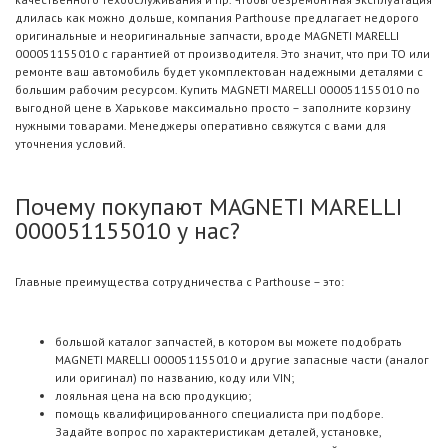
длилась как можно дольше, компания Parthouse предлагает недорого
оригинальные и неоригинальные запчасти, вроде MAGNETI MARELLI
000051155010 с гарантией от производителя. Это значит, что при ТО или
ремонте ваш автомобиль будет укомплектован надежными деталями с
большим рабочим ресурсом. Купить MAGNETI MARELLI 000051155010 по
выгодной цене в Харькове максимально просто – заполните корзину
нужными товарами. Менеджеры оперативно свяжутся с вами для
уточнения условий.
Почему покупают MAGNETI MARELLI
000051155010 у нас?
Главные преимущества сотрудничества с Parthouse – это:
большой каталог запчастей, в котором вы можете подобрать
MAGNETI MARELLI 000051155010 и другие запасные части (аналог
или оригинал) по названию, коду или VIN;
лояльная цена на всю продукцию;
помощь квалифицированного специалиста при подборе.
Задайте вопрос по характеристикам деталей, установке,