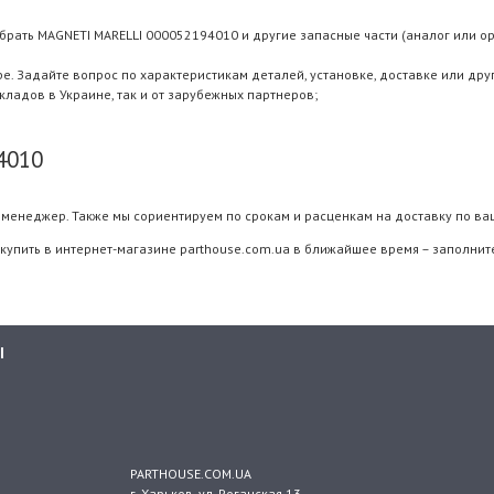
брать MAGNETI MARELLI 000052194010 и другие запасные части (аналог или ор
 Задайте вопрос по характеристикам деталей, установке, доставке или дру
складов в Украине, так и от зарубежных партнеров;
4010
менеджер. Также мы сориентируем по срокам и расценкам на доставку по ва
купить в интернет-магазине parthouse.com.ua в ближайшее время – заполните
Ы
PARTHOUSE.COM.UA
г. Харьков
, ул.
Роганская 13