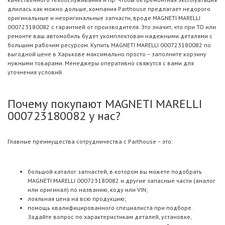
длилась как можно дольше, компания Parthouse предлагает недорого
оригинальные и неоригинальные запчасти, вроде MAGNETI MARELLI
000723180082 с гарантией от производителя. Это значит, что при ТО или
ремонте ваш автомобиль будет укомплектован надежными деталями с
большим рабочим ресурсом. Купить MAGNETI MARELLI 000723180082 по
выгодной цене в Харькове максимально просто – заполните корзину
нужными товарами. Менеджеры оперативно свяжутся с вами для
уточнения условий.
Почему покупают MAGNETI MARELLI
000723180082 у нас?
Главные преимущества сотрудничества с Parthouse – это:
большой каталог запчастей, в котором вы можете подобрать
MAGNETI MARELLI 000723180082 и другие запасные части (аналог
или оригинал) по названию, коду или VIN;
лояльная цена на всю продукцию;
помощь квалифицированного специалиста при подборе.
Задайте вопрос по характеристикам деталей, установке,