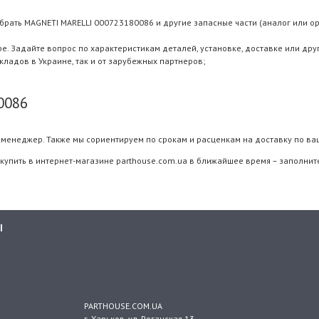
брать MAGNETI MARELLI 000723180086 и другие запасные части (аналог или ор
 Задайте вопрос по характеристикам деталей, установке, доставке или дру
складов в Украине, так и от зарубежных партнеров;
0086
менеджер. Также мы сориентируем по срокам и расценкам на доставку по ва
купить в интернет-магазине parthouse.com.ua в ближайшее время – заполните
Ы
PARTHOUSE.COM.UA
г. Харьков
, ул.
Роганская 13