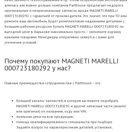
длилась как можно дольше, компания Parthouse предлагает недорого
оригинальные и неоригинальные запчасти, вроде MAGNETI MARELLI
000723180292 с гарантией от производителя. Это значит, что при ТО или
ремонте ваш автомобиль будет укомплектован надежными деталями с
большим рабочим ресурсом. Купить MAGNETI MARELLI 000723180292 по
выгодной цене в Харькове максимально просто – заполните корзину
нужными товарами. Менеджеры оперативно свяжутся с вами для
уточнения условий.
Почему покупают MAGNETI MARELLI
000723180292 у нас?
Главные преимущества сотрудничества с Parthouse – это:
большой каталог запчастей, в котором вы можете подобрать
MAGNETI MARELLI 000723180292 и другие запасные части (аналог
или оригинал) по названию, коду или VIN;
лояльная цена на всю продукцию;
помощь квалифицированного специалиста при подборе.
Задайте вопрос по характеристикам деталей, установке,