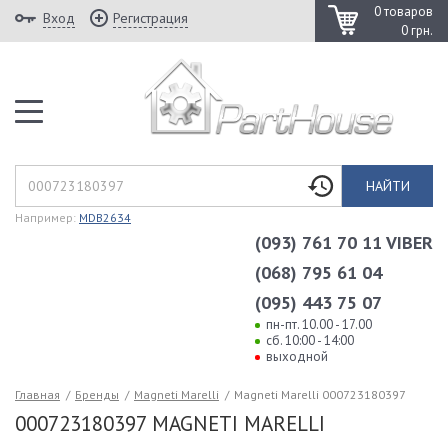
0 товаров
Вход
Регистрация
0 грн.
НАЙТИ
Например:
MDB2634
(093) 761 70 11 VIBER
(068) 795 61 04
(095) 443 75 07
пн-пт. 10.00 - 17.00
сб. 10:00 - 14:00
выходной
Главная
/
Бренды
/
Magneti Marelli
/
Magneti Marelli 000723180397
000723180397 MAGNETI MARELLI