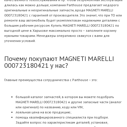
длилась как можно дольше, компания Parthouse предлагает недорого
оригинальные и неоригинальные запчасти, вроде MAGNETI MARELLI
000723180421 с гарантией от производителя. Это значит, что при ТО или
ремонте ваш автомобиль будет укомплектован надежными деталями с
большим рабочим ресурсом. Купить MAGNETI MARELLI 000723180421 по
выгодной цене в Харькове максимально просто – заполните корзину
нужными товарами. Менеджеры оперативно свяжутся с вами для
уточнения условий.
Почему покупают MAGNETI MARELLI
000723180421 у нас?
Главные преимущества сотрудничества с Parthouse – это:
большой каталог запчастей, в котором вы можете подобрать
MAGNETI MARELLI 000723180421 и другие запасные части (аналог
или оригинал) по названию, коду или VIN;
лояльная цена на всю продукцию;
помощь квалифицированного специалиста при подборе.
Задайте вопрос по характеристикам деталей, установке,