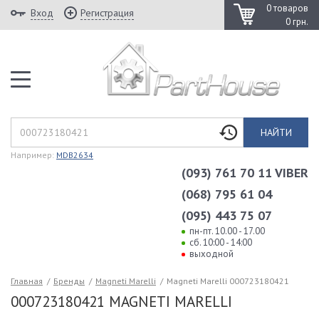
0 товаров
Вход
Регистрация
0 грн.
НАЙТИ
Например:
MDB2634
(093) 761 70 11 VIBER
(068) 795 61 04
(095) 443 75 07
пн-пт. 10.00 - 17.00
сб. 10:00 - 14:00
выходной
Главная
/
Бренды
/
Magneti Marelli
/
Magneti Marelli 000723180421
000723180421 MAGNETI MARELLI