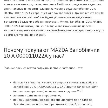
длилась как можно дольше, компания Parthouse предлагает недорого
оригинальные и неоригинальные запчасти, вроде Запобіжник 20 А
MAZDA 000011022A с гарантией от производителя. Это значит, что при ТО
или ремонте ваш автомобиль будет укомплектован надежными
деталями с большим рабочим ресурсом. Купить Запобіжник 20 А MAZDA
000011022A по выгодной цене в Харькове максимально просто –
заполните корзину нужными товарами. Менеджеры оперативно свяжутся
с вами для уточнения условий.
Почему покупают MAZDA Запобіжник
20 А 000011022A у нас?
Главные преимущества сотрудничества с Parthouse – это:
большой каталог запчастей, в котором вы можете подобрать
Запобіжник 20 А MAZDA 000011022A и другие запасные части
(аналог или оригинал) по названию, коду или VIN;
лояльная цена на всю продукцию;
помощь квалифицированного специалиста при подборе.
Задайте вопрос по характеристикам деталей, установке,