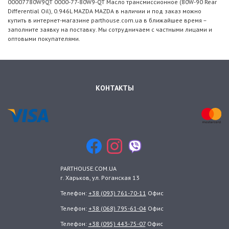
00007780W9QT 0000-77-80W9-QT Масло трансмиссионное (80W-90 Rear
Differential Oil), 0.946L MAZDA MAZDA в наличии и под заказ можно
купить в интернет-магазине parthouse.com.ua в ближайшее время –
заполните заявку на поставку. Мы сотрудничаем с частными лицами и
оптовыми покупателями.
КОНТАКТЫ
PARTHOUSE.COM.UA
г. Харьков
, ул.
Роганская 13
Телефон:
+38 (093) 761-70-11
Офис
Телефон:
+38 (068) 795-61-04
Офис
Телефон:
+38 (095) 443-75-07
Офис