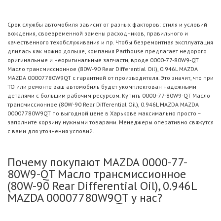
Срок службы автомобиля зависит от разных факторов: стиля и условий
вождения, своевременной замены расходников, правильного и
качественного техобслуживания и пр. Чтобы безремонтная эксплуатация
длилась как можно дольше, компания Parthouse предлагает недорого
оригинальные и неоригинальные запчасти, вроде 0000-77-80W9-QT
Масло трансмиссионное (80W-90 Rear Differential Oil), 0.946L MAZDA
MAZDA 00007780W9QT с гарантией от производителя. Это значит, что при
ТО или ремонте ваш автомобиль будет укомплектован надежными
деталями с большим рабочим ресурсом. Купить 0000-77-80W9-QT Масло
трансмиссионное (80W-90 Rear Differential Oil), 0.946L MAZDA MAZDA
00007780W9QT по выгодной цене в Харькове максимально просто –
заполните корзину нужными товарами. Менеджеры оперативно свяжутся
с вами для уточнения условий.
Почему покупают MAZDA 0000-77-
80W9-QT Масло трансмиссионное
(80W-90 Rear Differential Oil), 0.946L
MAZDA 00007780W9QT у нас?