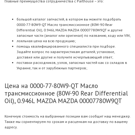
Главные преимущества сотрудничества с Parthouse – это:
большой каталог запчастей, в котором вы можете подобрать
0000-77-80W9-QT Масло трансмиссионное (80W-90 Rear
Differential Oil), 0.946L MAZDA MAZDA 00007780W9QT и другие
запасные части (аналог или оригинал) по названию, коду или VIN;
лояльная цена на всю продукцию;
помощь квалифицированного специалиста при подборе.
Задайте вопрос по характеристикам деталей, установке,
доставке или другие и получите исчерпывающий ответ;
поставки расходников, узлов, запасных частей как со складов в
Украине, так и от зарубежных партнеров;
Цена на 0000-77-80W9-QT Масло
трансмиссионное (80W-90 Rear Differential
Oil), 0.946L MAZDA MAZDA 00007780W9QT
Конечную стоимость на выбранные позиции вам сообщит наш менеджер.
Также мы сориентируем по срокам и расценкам на доставку по вашему
адресу.