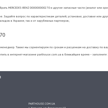
брать MERCEDES-BENZ 000000000270 и другие запасные части (аналог или ориг
 Задайте вопрос по характеристикам деталей, установке, доставке или дру
складов в Украине, так и от зарубежных партнеров;
70
менеджер. Также мы сориентируем по срокам и расценкам на доставку по ва
пить в интернет-магазине parthouse.com.ua в ближайшее время – заполните 
Ы
PARTHOUSE.COM.UA
г. Харьков
, ул.
Роганская 13