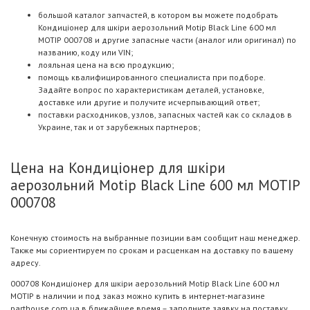
большой каталог запчастей, в котором вы можете подобрать
Кондиціонер для шкіри аерозольний Motip Black Line 600 мл
MOTIP 000708 и другие запасные части (аналог или оригинал) по
названию, коду или VIN;
лояльная цена на всю продукцию;
помощь квалифицированного специалиста при подборе.
Задайте вопрос по характеристикам деталей, установке,
доставке или другие и получите исчерпывающий ответ;
поставки расходников, узлов, запасных частей как со складов в
Украине, так и от зарубежных партнеров;
Цена на Кондиціонер для шкіри
аерозольний Motip Black Line 600 мл MOTIP
000708
Конечную стоимость на выбранные позиции вам сообщит наш менеджер.
Также мы сориентируем по срокам и расценкам на доставку по вашему
адресу.
000708 Кондиціонер для шкіри аерозольний Motip Black Line 600 мл
MOTIP в наличии и под заказ можно купить в интернет-магазине
parthouse.com.ua в ближайшее время – заполните заявку на поставку.