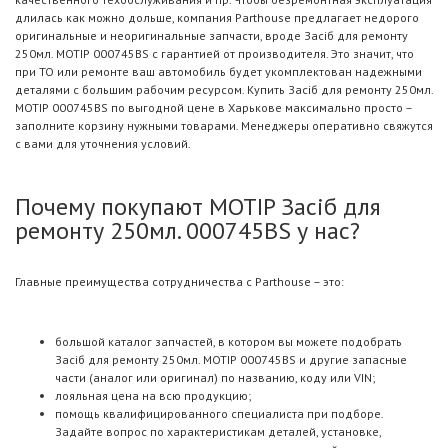
длилась как можно дольше, компания Parthouse предлагает недорого
оригинальные и неоригинальные запчасти, вроде Засіб для ремонту
250мл. MOTIP 000745BS с гарантией от производителя. Это значит, что
при ТО или ремонте ваш автомобиль будет укомплектован надежными
деталями с большим рабочим ресурсом. Купить Засіб для ремонту 250мл.
MOTIP 000745BS по выгодной цене в Харькове максимально просто –
заполните корзину нужными товарами. Менеджеры оперативно свяжутся
с вами для уточнения условий.
Почему покупают MOTIP Засіб для
ремонту 250мл. 000745BS у нас?
Главные преимущества сотрудничества с Parthouse – это:
большой каталог запчастей, в котором вы можете подобрать
Засіб для ремонту 250мл. MOTIP 000745BS и другие запасные
части (аналог или оригинал) по названию, коду или VIN;
лояльная цена на всю продукцию;
помощь квалифицированного специалиста при подборе.
Задайте вопрос по характеристикам деталей, установке,