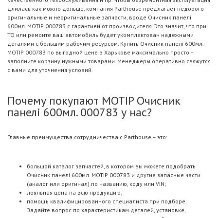
длилась как можно дольше, компания Parthouse предлагает недорого
оригинальные и неоригинальные запчасти, вроде Очисник панелі
600мл. MOTIP 000783 с гарантией от производителя. Это значит, что при
ТО или ремонте ваш автомобиль будет укомплектован надежными
деталями с большим рабочим ресурсом. Купить Очисник панелі 600мл.
MOTIP 000783 по выгодной цене в Харькове максимально просто –
заполните корзину нужными товарами. Менеджеры оперативно свяжутся
с вами для уточнения условий.
Почему покупают MOTIP Очисник
панелі 600мл. 000783 у нас?
Главные преимущества сотрудничества с Parthouse – это:
большой каталог запчастей, в котором вы можете подобрать
Очисник панелі 600мл. MOTIP 000783 и другие запасные части
(аналог или оригинал) по названию, коду или VIN;
лояльная цена на всю продукцию;
помощь квалифицированного специалиста при подборе.
Задайте вопрос по характеристикам деталей, установке,