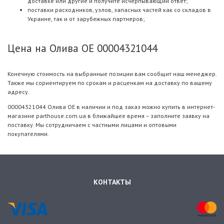
доставке или другие и получите исчерпывающий ответ;
поставки расходников, узлов, запасных частей как со складов в
Украине, так и от зарубежных партнеров;
Цена на Олива OE 00004321044
Конечную стоимость на выбранные позиции вам сообщит наш менеджер.
Также мы сориентируем по срокам и расценкам на доставку по вашему
адресу.
00004321044 Олива OE в наличии и под заказ можно купить в интернет-
магазине parthouse.com.ua в ближайшее время – заполните заявку на
поставку. Мы сотрудничаем с частными лицами и оптовыми
покупателями.
КОНТАКТЫ