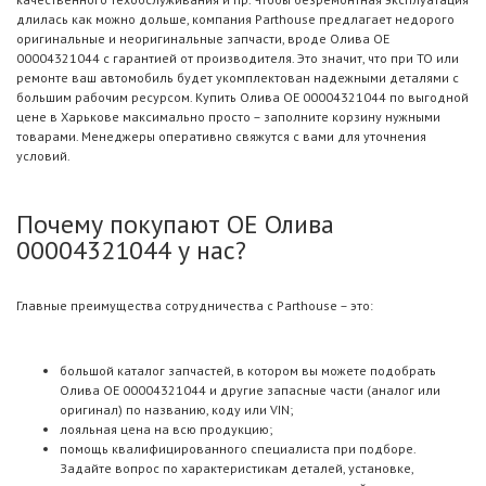
длилась как можно дольше, компания Parthouse предлагает недорого
оригинальные и неоригинальные запчасти, вроде Олива OE
00004321044 с гарантией от производителя. Это значит, что при ТО или
ремонте ваш автомобиль будет укомплектован надежными деталями с
большим рабочим ресурсом. Купить Олива OE 00004321044 по выгодной
цене в Харькове максимально просто – заполните корзину нужными
товарами. Менеджеры оперативно свяжутся с вами для уточнения
условий.
Почему покупают OE Олива
00004321044 у нас?
Главные преимущества сотрудничества с Parthouse – это:
большой каталог запчастей, в котором вы можете подобрать
Олива OE 00004321044 и другие запасные части (аналог или
оригинал) по названию, коду или VIN;
лояльная цена на всю продукцию;
помощь квалифицированного специалиста при подборе.
Задайте вопрос по характеристикам деталей, установке,