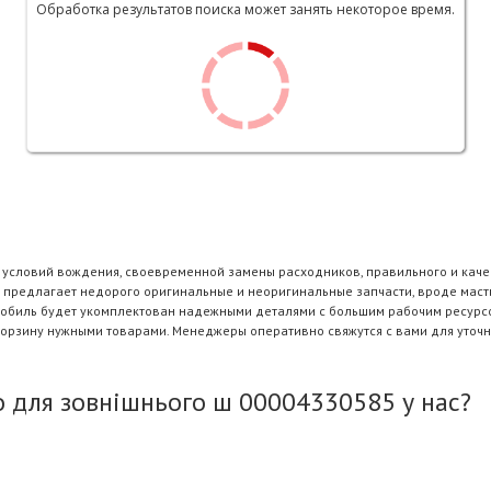
Обработка результатов поиска может занять некоторое время.
и условий вождения, своевременной замены расходников, правильного и каче
 предлагает недорого оригинальные и неоригинальные запчасти, вроде масти
омобиль будет укомплектован надежными деталями с большим рабочим ресурсо
корзину нужными товарами. Менеджеры оперативно свяжутся с вами для уточн
 для зовнішнього ш 00004330585 у нас?