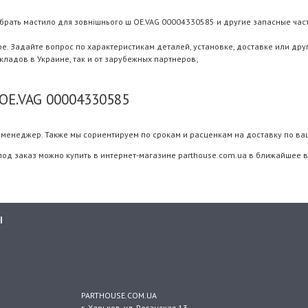
брать мастило для зовнішнього ш OE.VAG 00004330585 и другие запасные части
 Задайте вопрос по характеристикам деталей, установке, доставке или дру
складов в Украине, так и от зарубежных партнеров;
OE.VAG 00004330585
менеджер. Также мы сориентируем по срокам и расценкам на доставку по ва
под заказ можно купить в интернет-магазине parthouse.com.ua в ближайшее в
Ы
PARTHOUSE.COM.UA
г. Харьков
, ул.
Роганская 13