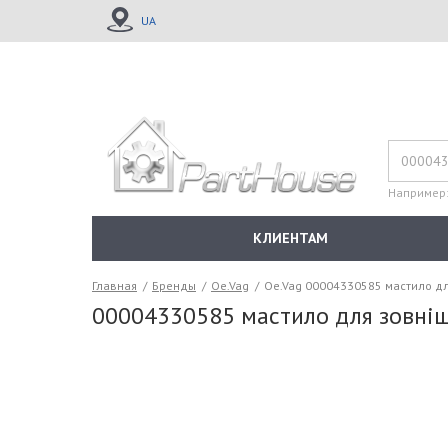
UA
Например
КЛИЕНТАМ
Главная
/
Бренды
/
Oe.Vag
/
Oe.Vag 00004330585 мастило дл
00004330585 мастило для зовні