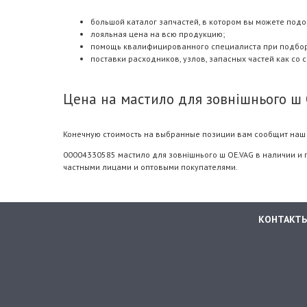
большой каталог запчастей, в котором вы можете подо
лояльная цена на всю продукцию;
помощь квалифицированного специалиста при подборе.
поставки расходников, узлов, запасных частей как со 
Цена на мастило для зовнішнього ш 
Конечную стоимость на выбранные позиции вам сообщит наш 
00004330585 мастило для зовнішнього ш OE.VAG в наличии и 
частными лицами и оптовыми покупателями.
КОНТАКТ