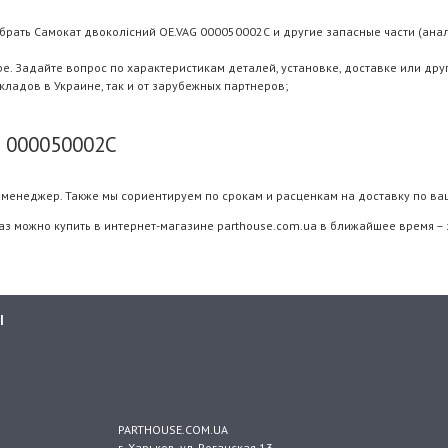
брать Самокат двоколісний OE.VAG 000050002C и другие запасные части (анало
 Задайте вопрос по характеристикам деталей, установке, доставке или дру
складов в Украине, так и от зарубежных партнеров;
G 000050002C
менеджер. Также мы сориентируем по срокам и расценкам на доставку по ва
аз можно купить в интернет-магазине parthouse.com.ua в ближайшее время – 
Ы
PARTHOUSE.COM.UA
г. Харьков
, ул.
Роганская 13