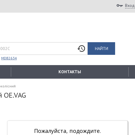
Вход
НАЙТИ
:
MDB2634
КОНТАКТЫ
околісний
й OE.VAG
Пожалуйста, подождите.