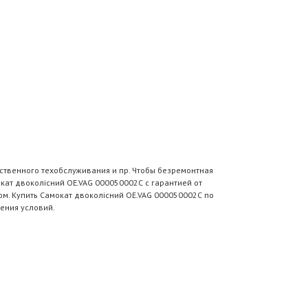
ственного техобслуживания и пр. Чтобы безремонтная
кат двоколісний OE.VAG 000050002C с гарантией от
м. Купить Самокат двоколісний OE.VAG 000050002C по
ения условий.