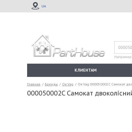
UA
Например
КЛИЕНТАМ
Главная
/
Бренды
/
Oe.Vag
/
Oe.Vag 000050002C Самокат дв
000050002C Самокат двоколісни