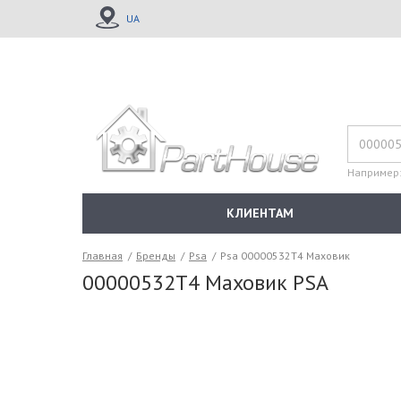
UA
Например
КЛИЕНТАМ
Главная
/
Бренды
/
Psa
/
Psa 00000532T4 Маховик
00000532T4 Маховик PSA