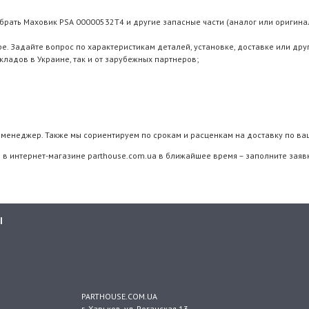
брать Маховик PSA 00000532T4 и другие запасные части (аналог или оригинал
 Задайте вопрос по характеристикам деталей, установке, доставке или дру
складов в Украине, так и от зарубежных партнеров;
менеджер. Также мы сориентируем по срокам и расценкам на доставку по ва
 в интернет-магазине parthouse.com.ua в ближайшее время – заполните заявк
Ы
PARTHOUSE.COM.UA
г. Харьков
, ул.
Роганская 13