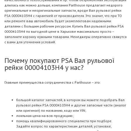
длилась как можно дольше, компания Parthouse предлагает недорого
оригинальные и неоригинальные запчасти, вроде Вал рульової рейки
PSA 00004103H4 с гарантией от производителя. Это значит, что при ТО
или ремонте ваш автомобиль будет укомплектован надежными
деталями с большим рабочим ресурсом. Купить Вал рульової рейки PSA
00004103H4 по выгодной цене в Харькове максимально просто –
заполните корзину нужными товарами. Менеджеры оперативно свяжутся
с вами для уточнения условий.
Почему покупают PSA Вал рульової
рейки 00004103H4 у нас?
Главные преимущества сотрудничества с Parthouse – это:
большой каталог запчастей, в котором вы можете подобрать Вал
рульової рейки PSA 00004103H4 и другие запасные части (аналог
или оригинал) по названию, коду или VIN;
лояльная цена на всю продукцию;
помощь квалифицированного специалиста при подборе.
Задайте вопрос по характеристикам деталей, установке,