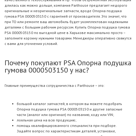
длилась как можно дольше, компания Parthouse предлагает недорого
оригинальные и неоригинальные запчасти, вроде Опорна подушка
гумова PSA 0000503150 с гарантией от производителя. Это значит, что
при ТО или ремонте ваш автомобиль будет укомплектован надежными
деталями с большим рабочим ресурсом. Купить Опорна подушка гумова
PSA 0000503150 по выгодной цене в Харькове максимально просто –
заполните корзину нужными товарами. Менеджеры оперативно свяжутся
с вами для уточнения условий.
Почему покупают PSA Опорна подушка
гумова 0000503150 у нас?
Главные преимущества сотрудничества с Parthouse – это:
большой каталог запчастей, в котором вы можете подобрать
Опорна подушка гумова PSA 0000503150 и другие запасные
части (аналог или оригинал) по названию, коду или VIN;
лояльная цена на всю продукцию;
помощь квалифицированного специалиста при подборе.
Задайте вопрос по характеристикам деталей, установке,