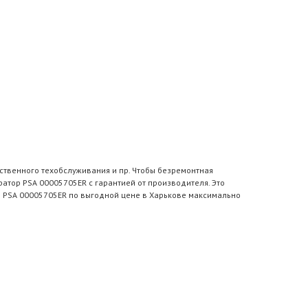
ственного техобслуживания и пр. Чтобы безремонтная
атор PSA 00005705ER с гарантией от производителя. Это
р PSA 00005705ER по выгодной цене в Харькове максимально