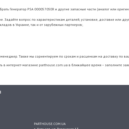
брать Генератор PSA 00005705ER и другие запасные части (аналог или оригина
 Задайте вопрос по характеристикам деталей, установке, доставке или дру
складов в Украине, так и от зарубежных партнеров;
менеджер. Также мы сориентируем по срокам и расценкам на доставку по ва
ть в интернет-магазине parthouse.com.ua в ближайшее время – заполните зая
Ы
PARTHOUSE.COM.UA
г. Харьков
, ул.
Роганская 13