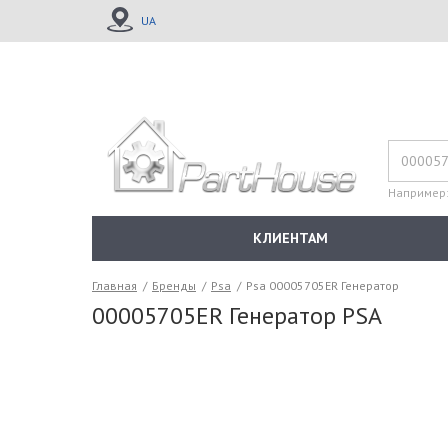
UA
Например
КЛИЕНТАМ
Главная
/
Бренды
/
Psa
/
Psa 00005705ER Генератор
00005705ER Генератор PSA