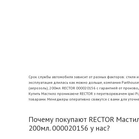
Срок службы автомобиля зависит от разных факторов: стиля 
эксплуатация длилась как можно дольше, компания Parthous
(аерозоль), 200мл. RECTOR 000020156 с гарантией от произв
Купить Мастило проникаюче RECTOR з перетворювачем іржі Рі
товарами. Менеджеры оперативно свяжутся с вами для уточн
Почему покупают RECTOR Мастило
200мл. 000020156 у нас?