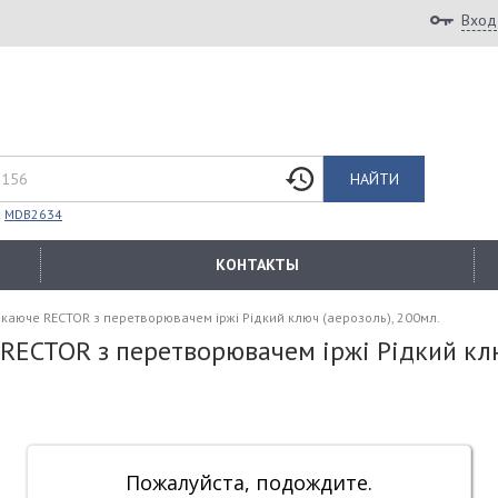
Вход
НАЙТИ
:
MDB2634
КОНТАКТЫ
каюче RECTOR з перетворювачем іржі Рідкий ключ (аерозоль), 200мл.
ECTOR з перетворювачем іржі Рідкий клю
Пожалуйста, подождите.