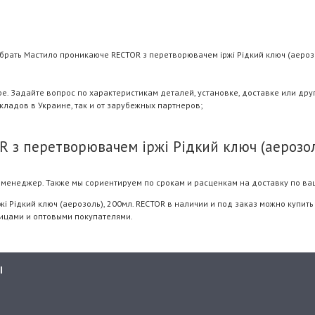
брать Мастило проникаюче RECTOR з перетворювачем іржі Рідкий ключ (аероз
 Задайте вопрос по характеристикам деталей, установке, доставке или дру
складов в Украине, так и от зарубежных партнеров;
 з перетворювачем іржі Рідкий ключ (аерозол
менеджер. Также мы сориентируем по срокам и расценкам на доставку по ва
 Рідкий ключ (аерозоль), 200мл. RECTOR в наличии и под заказ можно купить
лицами и оптовыми покупателями.
Ы