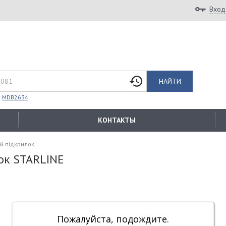
Вход
НАЙТИ
:
MDB2634
КОНТАКТЫ
ий пiдкрилок
ок STARLINE
Пожалуйста, подождите.