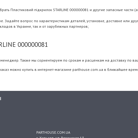
брать Пластиковий пiдкрилок STARLINE 000000081 и другие запасные части (ан
 Задайте вопрос по характеристикам деталей, установке, доставке или дру
складов в Украине, так и от зарубежных партнеров;
RLINE 000000081
менеджер. Также мы сориентируем по срокам и расценкам на доставку по ва
заказ можно купить в интернет-магазине parthouse.com.ua в ближайшее время
Ы
PARTHOUSE.COM.UA
г. Харьков
, ул.
Роганская 13