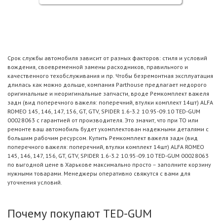
Срок службы автомобиля зависит от разных факторов: стиля и условий
вождения, своевременной замены расходников, правильного и
качественного техобслуживания и пр. Чтобы безремонтная эксплуатация
длилась как можно дольше, компания Parthouse предлагает недорого
оригинальные и неоригинальные запчасти, вроде Ремкомплект важеля
задн (вид поперечного важеля: поперечний, втулки комплект 14шт) ALFA
ROMEO 145, 146, 147, 156, GT, GTV, SPIDER 1.6-3.2 10.95-09.10 TED-GUM
00028063 с гарантией от производителя. Это значит, что при ТО или
ремонте ваш автомобиль будет укомплектован надежными деталями с
большим рабочим ресурсом. Купить Ремкомплект важеля задн (вид
поперечного важеля: поперечний, втулки комплект 14шт) ALFA ROMEO
145, 146, 147, 156, GT, GTV, SPIDER 1.6-3.2 10.95-09.10 TED-GUM 00028063
по выгодной цене в Харькове максимально просто – заполните корзину
нужными товарами. Менеджеры оперативно свяжутся с вами для
уточнения условий.
Почему покупают TED-GUM