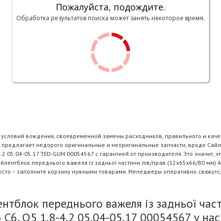
Пожалуйста, подождите.
Обработка результатов поиска может занять некоторое время.
и условий вождения, своевременной замены расходников, правильного и каче
 предлагает недорого оригинальные и неоригинальные запчасти, вроде Сайле
8-4.2 05.04-05.17 TED-GUM 00054567 с гарантией от производителя. Это значит
нтблок переднього важеля із задньої частини лів/прав (12x65x66/80 мм) AUDI 
сто – заполните корзину нужными товарами. Менеджеры оперативно свяжутся
тблок переднього важеля із задньої част
 C6, Q5 1.8-4.2 05.04-05.17 00054567 у нас