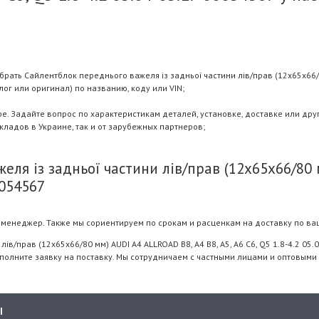
ать Сайлентблок переднього важеля із задньої частини лів/прав (12x65x66/80 м
ог или оригинал) по названию, коду или VIN;
 Задайте вопрос по характеристикам деталей, установке, доставке или дру
складов в Украине, так и от зарубежных партнеров;
ля із задньої частини лів/прав (12x65x66/80 м
0054567
менеджер. Также мы сориентируем по срокам и расценкам на доставку по ва
в/прав (12x65x66/80 мм) AUDI A4 ALLROAD B8, A4 B8, A5, A6 C6, Q5 1.8-4.2 05
полните заявку на поставку. Мы сотрудничаем с частными лицами и оптовыми
Ы