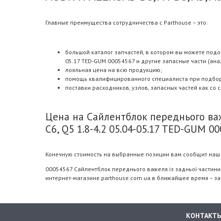
Главные преимущества сотрудничества с Parthouse – это:
большой каталог запчастей, в котором вы можете подобр
05.17 TED-GUM 00054567 и другие запасные части (анал
лояльная цена на всю продукцию;
помощь квалифицированного специалиста при подборе.
поставки расходников, узлов, запасных частей как со 
Цена на Сайлентблок переднього важе
C6, Q5 1.8-4.2 05.04-05.17 TED-GUM 0
Конечную стоимость на выбранные позиции вам сообщит наш 
00054567 Сайлентблок переднього важеля із задньої частини лі
интернет-магазине parthouse.com.ua в ближайшее время – за
КОНТАКТ