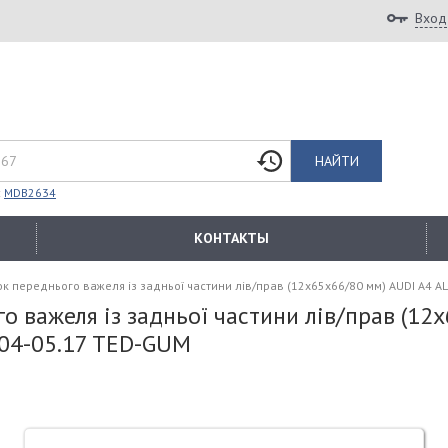
Вход
НАЙТИ
:
MDB2634
КОНТАКТЫ
переднього важеля із задньої частини лів/прав (12x65x66/80 мм) AUDI A4 ALLRO
 важеля із задньої частини лів/прав (12
05.04-05.17 TED-GUM