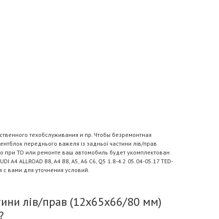
ственного техобслуживания и пр. Чтобы безремонтная
нтблок переднього важеля із задньої частини лів/прав
, что при ТО или ремонте ваш автомобиль будет укомплектован
A4 ALLROAD B8, A4 B8, A5, A6 C6, Q5 1.8-4.2 05.04-05.17 TED-
 с вами для уточнения условий.
ини лів/прав (12x65x66/80 мм)
?