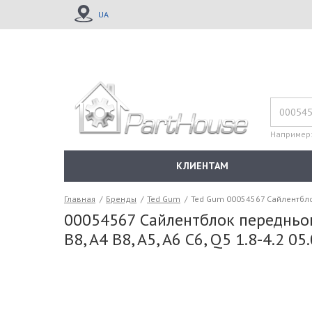
UA
Например
КЛИЕНТАМ
Главная
/
Бренды
/
Ted Gum
/
Ted Gum 00054567 Сайлентблок 
00054567 Сайлентблок переднього
B8, A4 B8, A5, A6 C6, Q5 1.8-4.2 