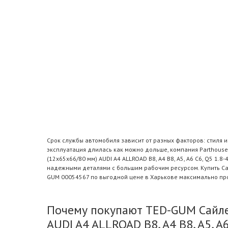
Срок службы автомобиля зависит от разных факторов: стиля 
эксплуатация длилась как можно дольше, компания Parthouse
(12x65x66/80 мм) AUDI A4 ALLROAD B8, A4 B8, A5, A6 C6, Q5 1.
надежными деталями с большим рабочим ресурсом. Купить Сайле
GUM 00054567 по выгодной цене в Харькове максимально про
Почему покупают TED-GUM Сайлен
AUDI A4 ALLROAD B8, A4 B8, A5, A6