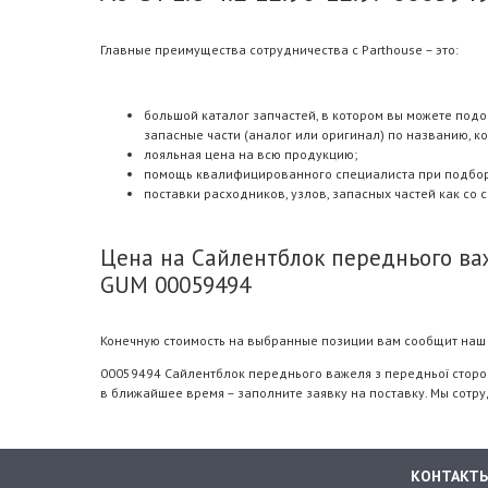
Главные преимущества сотрудничества с Parthouse – это:
большой каталог запчастей, в котором вы можете подоб
запасные части (аналог или оригинал) по названию, ко
лояльная цена на всю продукцию;
помощь квалифицированного специалиста при подборе.
поставки расходников, узлов, запасных частей как со 
Цена на Сайлентблок переднього важел
GUM 00059494
Конечную стоимость на выбранные позиции вам сообщит наш 
00059494 Сайлентблок переднього важеля з передньої сторони 
в ближайшее время – заполните заявку на поставку. Мы сотр
КОНТАКТ