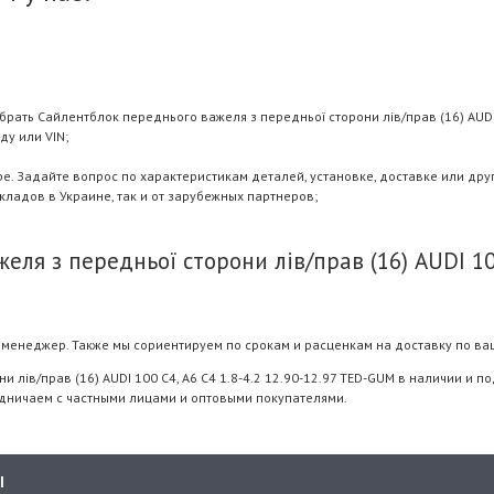
рать Сайлентблок переднього важеля з передньої сторони лів/прав (16) AUDI 
ду или VIN;
 Задайте вопрос по характеристикам деталей, установке, доставке или дру
складов в Украине, так и от зарубежных партнеров;
я з передньої сторони лів/прав (16) AUDI 100 
менеджер. Также мы сориентируем по срокам и расценкам на доставку по ва
лів/прав (16) AUDI 100 C4, A6 C4 1.8-4.2 12.90-12.97 TED-GUM в наличии и п
удничаем с частными лицами и оптовыми покупателями.
Ы