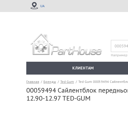
UA
Например
КЛИЕНТАМ
Главная
/
Бренды
/
Ted Gum
/
Ted Gum 00059494 Сайлентблок 
00059494 Сайлентблок переднього 
12.90-12.97 TED-GUM