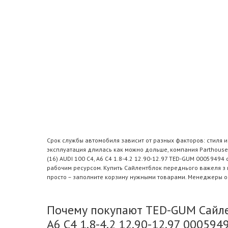
Срок службы автомобиля зависит от разных факторов: стиля 
эксплуатация длилась как можно дольше, компания Parthous
(16) AUDI 100 C4, A6 C4 1.8-4.2 12.90-12.97 TED-GUM 000594
рабочим ресурсом. Купить Сайлентблок переднього важеля з п
просто – заполните корзину нужными товарами. Менеджеры оп
Почему покупают TED-GUM Сайлент
A6 C4 1.8-4.2 12.90-12.97 0005949