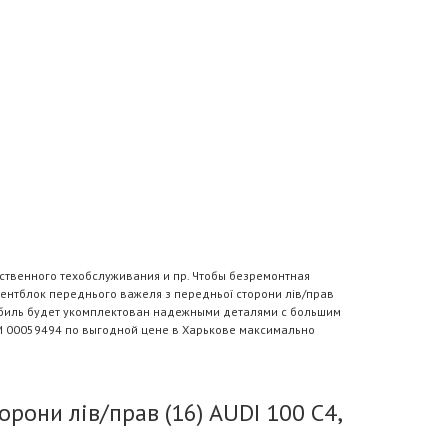
ственного техобслуживания и пр. Чтобы безремонтная
ентблок переднього важеля з передньої сторони лів/прав
томобиль будет укомплектован надежными деталями с большим
GUM 00059494 по выгодной цене в Харькове максимально
они лів/прав (16) AUDI 100 C4,