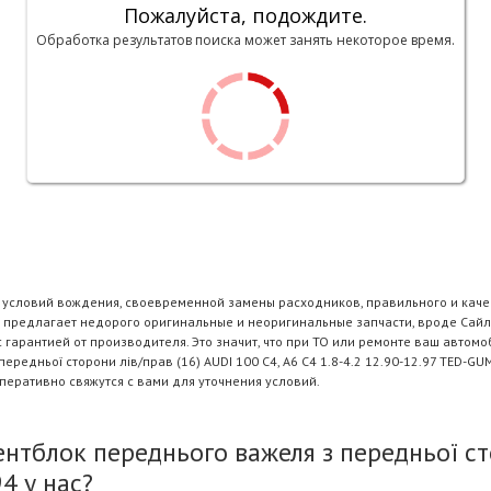
Пожалуйста, подождите.
Обработка результатов поиска может занять некоторое время.
и условий вождения, своевременной замены расходников, правильного и каче
e предлагает недорого оригинальные и неоригинальные запчасти, вроде Сайл
94 с гарантией от производителя. Это значит, что при ТО или ремонте ваш ав
ередньої сторони лів/прав (16) AUDI 100 C4, A6 C4 1.8-4.2 12.90-12.97 TED-
еративно свяжутся с вами для уточнения условий.
блок переднього важеля з передньої стор
4 у нас?