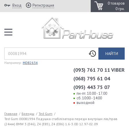
0 товаров
Вход
Регистрация
0 грн.
НАЙТИ
Например:
MDB2634
(093) 761 70 11 VIBER
(068) 795 61 04
(095) 443 75 07
пн-пт. 10.00 - 17.00
сб. 10:00 - 14:00
выходной
Главная
/
Бренды
/
Ted Gum
/
Ted Gum 00081994 Подушка стабілізатора передн внутрішн лів/прав
(24мм) BMW 3 (E46), Z4 (E85), Z4 (E86) 1.6-3.0D 12.97-02.09