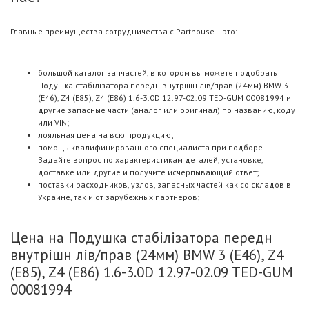
Главные преимущества сотрудничества с Parthouse – это:
большой каталог запчастей, в котором вы можете подобрать
Подушка стабілізатора передн внутрішн лів/прав (24мм) BMW 3
(E46), Z4 (E85), Z4 (E86) 1.6-3.0D 12.97-02.09 TED-GUM 00081994 и
другие запасные части (аналог или оригинал) по названию, коду
или VIN;
лояльная цена на всю продукцию;
помощь квалифицированного специалиста при подборе.
Задайте вопрос по характеристикам деталей, установке,
доставке или другие и получите исчерпывающий ответ;
поставки расходников, узлов, запасных частей как со складов в
Украине, так и от зарубежных партнеров;
Цена на Подушка стабілізатора передн
внутрішн лів/прав (24мм) BMW 3 (E46), Z4
(E85), Z4 (E86) 1.6-3.0D 12.97-02.09 TED-GUM
00081994