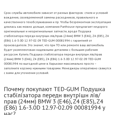
Срок службы автомобиля зависит от разных факторов: стиля и условий
вождения, своевременной замены расходников, правильного и
качественного техобслуживания и пр. Чтобы безремонтная эксплуатация
длилась как можно дольше, компания Parthouse предлагает недорого
оригинальные и неоригинальные запчасти, вроде Подушка
стабілізатора передн внутрішн лів/прав (24мм) BMW 3 (E46), Z4 (E85), Z4
(E86) 1.6-3.0D 12.97-02.09 TED-GUM 00081994 с гарантией от
производителя. Это значит, что при ТО или ремонте ваш автомобиль
будет укомплектован надежными деталями с большим рабочим
ресурсом. Купить Подушка стабілізатора передн внутрішн лів/прав
(24мм) BMW 3 (E46), Z4 (E85), Z4 (E86) 1.6-3.0D 12.97-02.09 TED-GUM
00081994 по выгодной цене в Харькове максимально просто –
заполните корзину нужными товарами. Менеджеры оперативно свяжутся
с вами для уточнения условий.
Почему покупают TED-GUM Подушка
стабілізатора передн внутрішн лів/
прав (24мм) BMW 3 (E46), Z4 (E85), Z4
(E86) 1.6-3.0D 12.97-02.09 00081994 у
нас?