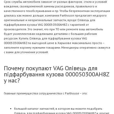
Срок службы автомобиля зависит от разных факторов: стиля и условий
вождения, своевременной замены расходников, правильного и
качественного техобслуживания и пр. Чтобы безремонтная эксплуатация
длилась как можно дольше, компания Parthouse предлагает недорого
оригинальные и неоригинальные запчасти, вроде Олівець для
підфарбування кузова VAG 000050300AH8Z с гарантией от
производителя. Это значит, что при ТО или ремонте ваш автомобиль
будет укомплектован надежными деталями с большим рабочим
ресурсом. Купить Олівець для підфарбування кузова VAG
000050300AH8Z по выгодной цене в Харькове максимально просто –
заполните корзину нужными товарами. Менеджеры оперативно свяжутся
с вами для уточнения условий.
Почему покупают VAG Олівець для
підфарбування кузова 000050300AH8Z
у нас?
Главные преимущества сотрудничества с Parthouse – это:
большой каталог запчастей, в котором вы можете подобрать
Олівець для підфарбування кузова VAG 000050300AH8Z и другие