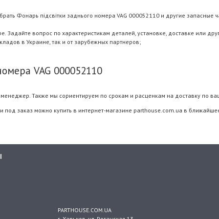
брать Фонарь підсвітки заднього номера VAG 000052110 и другие запасные ча
 Задайте вопрос по характеристикам деталей, установке, доставке или дру
складов в Украине, так и от зарубежных партнеров;
номера VAG 000052110
менеджер. Также мы сориентируем по срокам и расценкам на доставку по ва
и под заказ можно купить в интернет-магазине parthouse.com.ua в ближайшее
Ы
PARTHOUSE.COM.UA
г. Харьков
, ул.
Роганская 13