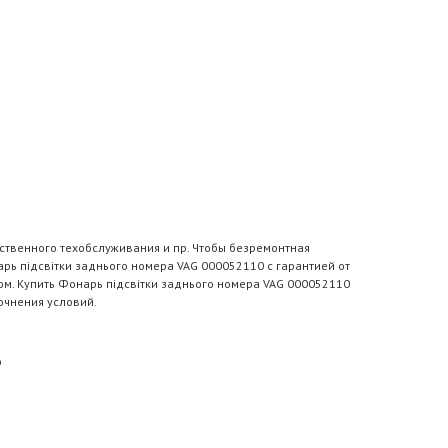
ственного техобслуживания и пр. Чтобы безремонтная
рь підсвітки заднього номера VAG 000052110 с гарантией от
ом. Купить Фонарь підсвітки заднього номера VAG 000052110
очнения условий.
?