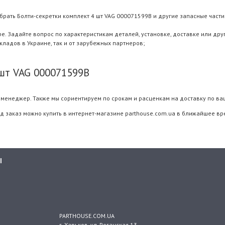
брать Болти-секретки комплект 4 шт VAG 000071599B и другие запасные части 
 Задайте вопрос по характеристикам деталей, установке, доставке или дру
складов в Украине, так и от зарубежных партнеров;
шт VAG 000071599B
менеджер. Также мы сориентируем по срокам и расценкам на доставку по ва
д заказ можно купить в интернет-магазине parthouse.com.ua в ближайшее вре
Ы
PARTHOUSE.COM.UA
г. Харьков
, ул.
Роганская 13