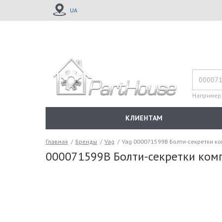
UA
Например
КЛИЕНТАМ
Главная
/
Бренды
/
Vag
/
Vag 000071599B Болти-секретки ко
000071599B Болти-секретки комп