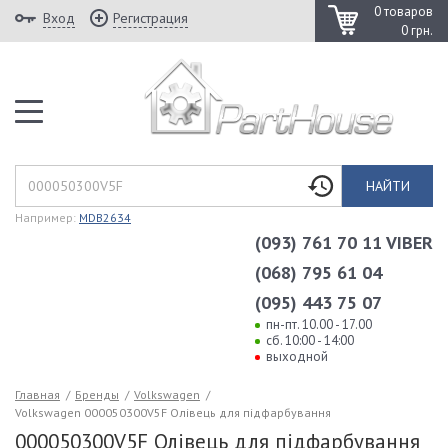
0 товаров
Вход
Регистрация
0 грн.
НАЙТИ
Например:
MDB2634
(093) 761 70 11 VIBER
(068) 795 61 04
(095) 443 75 07
пн-пт. 10.00 - 17.00
сб. 10:00 - 14:00
выходной
Главная
/
Бренды
/
Volkswagen
/
Volkswagen 000050300V5F Олiвець для пiдфарбування
000050300V5F Олiвець для пiдфарбування