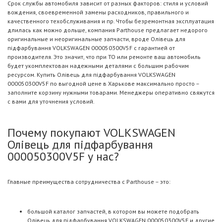
Срок службы автомобиля зависит от разных факторов: стиля и условий
вождения, своевременной замены расходников, правильного и
качественного техобслуживания и пр. Чтобы безремонтная эксплуатация
длилась как можно дольше, компания Parthouse предлагает недорого
оригинальные и неоригинальные запчасти, вроде Олiвець для
пiдфарбування VOLKSWAGEN 000050300V5F с гарантией от
производителя. Это значит, что при ТО или ремонте ваш автомобиль
будет укомплектован надежными деталями с большим рабочим
ресурсом. Купить Олiвець для пiдфарбування VOLKSWAGEN
000050300V5F по выгодной цене в Харькове максимально просто –
заполните корзину нужными товарами. Менеджеры оперативно свяжутся
с вами для уточнения условий.
Почему покупают VOLKSWAGEN
Олiвець для пiдфарбування
000050300V5F у нас?
Главные преимущества сотрудничества с Parthouse – это:
большой каталог запчастей, в котором вы можете подобрать
Олiвець для пiдфарбування VOLKSWAGEN 000050300V5F и другие