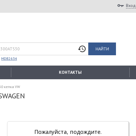
Вход
НАЙТИ
:
MDB2634
КОНТАКТЫ
30 кепка VW
KSWAGEN
Пожалуйста, подождите.