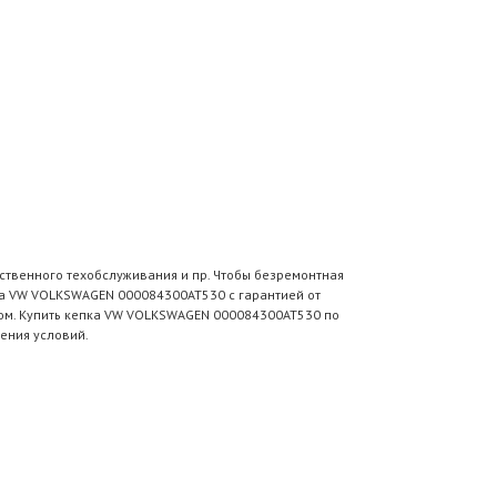
ственного техобслуживания и пр. Чтобы безремонтная
ка VW VOLKSWAGEN 000084300AT530 с гарантией от
сом. Купить кепка VW VOLKSWAGEN 000084300AT530 по
ения условий.