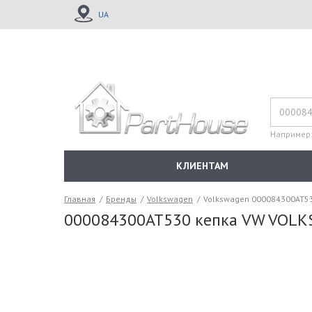
UA
Например
КЛИЕНТАМ
Главная
/
Бренды
/
Volkswagen
/
Volkswagen 000084300AT5
000084300AT530 кепка VW VOL