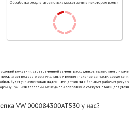
Обработка результатов поиска может занять некоторое время.
и условий вождения, своевременной замены расходников, правильного и каче
e предлагает недорого оригинальные и неоригинальные запчасти, вроде кеп
томобиль будет укомплектован надежными деталями с большим рабочим ресур
корзину нужными товарами. Менеджеры оперативно свяжутся с вами для уточн
епка VW 000084300AT530 у нас?