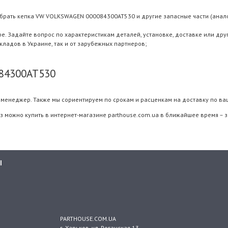
брать кепка VW VOLKSWAGEN 000084300AT530 и другие запасные части (аналог
 Задайте вопрос по характеристикам деталей, установке, доставке или дру
складов в Украине, так и от зарубежных партнеров;
84300AT530
менеджер. Также мы сориентируем по срокам и расценкам на доставку по ва
можно купить в интернет-магазине parthouse.com.ua в ближайшее время – з
Ы
PARTHOUSE.COM.UA
г. Харьков
, ул.
Роганская 13