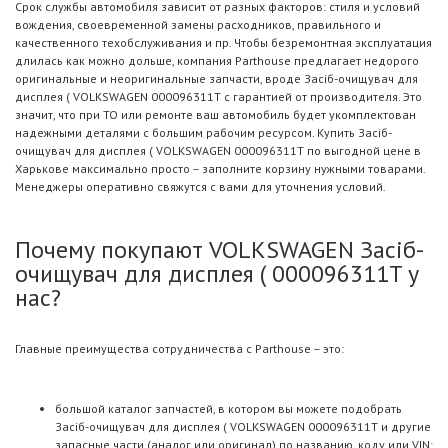
Срок службы автомобиля зависит от разных факторов: стиля и условий
вождения, своевременной замены расходников, правильного и
качественного техобслуживания и пр. Чтобы безремонтная эксплуатация
длилась как можно дольше, компания Parthouse предлагает недорого
оригинальные и неоригинальные запчасти, вроде Засiб-очищувач для
дисплея ( VOLKSWAGEN 000096311T с гарантией от производителя. Это
значит, что при ТО или ремонте ваш автомобиль будет укомплектован
надежными деталями с большим рабочим ресурсом. Купить Засiб-
очищувач для дисплея ( VOLKSWAGEN 000096311T по выгодной цене в
Харькове максимально просто – заполните корзину нужными товарами.
Менеджеры оперативно свяжутся с вами для уточнения условий.
Почему покупают VOLKSWAGEN Засiб-
очищувач для дисплея ( 000096311T у
нас?
Главные преимущества сотрудничества с Parthouse – это:
большой каталог запчастей, в котором вы можете подобрать
Засiб-очищувач для дисплея ( VOLKSWAGEN 000096311T и другие
запасные части (аналог или оригинал) по названию, коду или VIN;