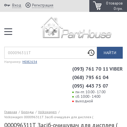
0 товаров
Вход
Регистрация
0 грн.
НАЙТИ
Например:
MDB2634
(093) 761 70 11 VIBER
(068) 795 61 04
(095) 443 75 07
пн-пт. 10.00 - 17.00
сб. 10:00 - 14:00
выходной
Главная
/
Бренды
/
Volkswagen
/
Volkswagen 000096311T Засiб-очищувач для дисплея (
000096311T Засiб-очищувач для дисплея (